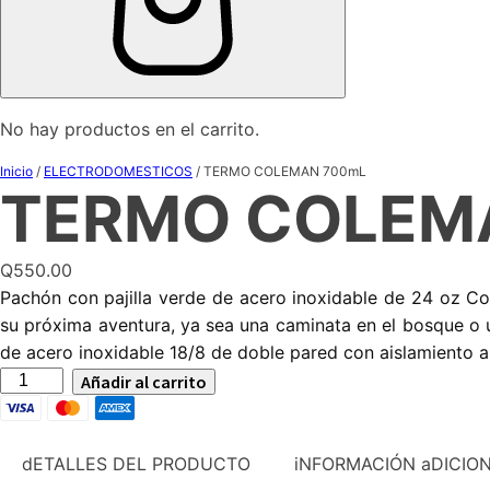
No hay productos en el carrito.
Inicio
/
ELECTRODOMESTICOS
/ TERMO COLEMAN 700mL
TERMO COLEM
Q
550.00
Pachón con pajilla verde de acero inoxidable de 24 oz C
su próxima aventura, ya sea una caminata en el bosque o u
de acero inoxidable 18/8 de doble pared con aislamiento al
TERMO
Añadir al carrito
COLEMAN
700mL
cantidad
dETALLES DEL PRODUCTO
iNFORMACIÓN aDICIO