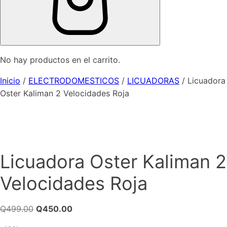
No hay productos en el carrito.
Inicio
/
ELECTRODOMESTICOS
/
LICUADORAS
/ Licuadora
Oster Kaliman 2 Velocidades Roja
Licuadora Oster Kaliman 2
Velocidades Roja
El
El
Q
499.00
Q
450.00
precio
precio