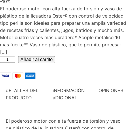
-10%
original
actual
El poderoso motor con alta fuerza de torsión y vaso de
era:
es:
plástico de la licuadora Oster® con control de velocidad
Q499.00.
Q450.00.
tipo perilla son ideales para preparar una amplia variedad
de recetas frías y calientes, jugos, batidos y mucho más.
Motor cuatro veces más duradero* Acople metalico 10
mas fuerte** Vaso de plástico, que te permite procesar
[…]
Licuadora
Añadir al carrito
Oster
Kaliman
2
Velocidades
dETALLES DEL
iNFORMACIÓN
OPINIONES
Roja
PRODUCTO
aDICIONAL
cantidad
El poderoso motor con alta fuerza de torsión y vaso
de plástico de la licuadora Oster® con control de